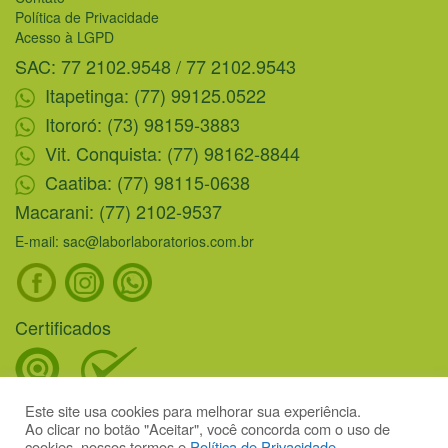
Política de Privacidade
Acesso à LGPD
SAC: 77 2102.9548 / 77 2102.9543
Itapetinga: (77) 99125.0522
Itororó: (73) 98159-3883
Vit. Conquista: (77) 98162-8844
Caatiba: (77) 98115-0638
Macarani: (77) 2102-9537
E-mail: sac@laborlaboratorios.com.br
Certificados
Este site usa cookies para melhorar sua experiência.
Ao clicar no botão "Aceitar", você concorda com o uso de
cookies, nossos termos e
Política de Privacidade